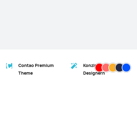
Contao Premium
Konzipiert von
Theme
Designern
Entwickelt von
Für erfolgreiches
Professionals
Marketing
WARUM TANZSCHULE SRUTEK?
Tanzschule Srutek ist ein