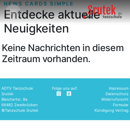
NEWS CARDS SIMPLE
Entdecke aktuelle
Neuigkeiten
Keine Nachrichten in diesem
Zeitraum vorhanden.
ADTV Tanzschule
Folge uns auf:
Impressum
Srutek
Datenschutz
Bleichertsr. 8a
Widerrufsrecht
66482 Zweibrücken
Formular
©Tanzschule Srutek
Kündigung Vertrag