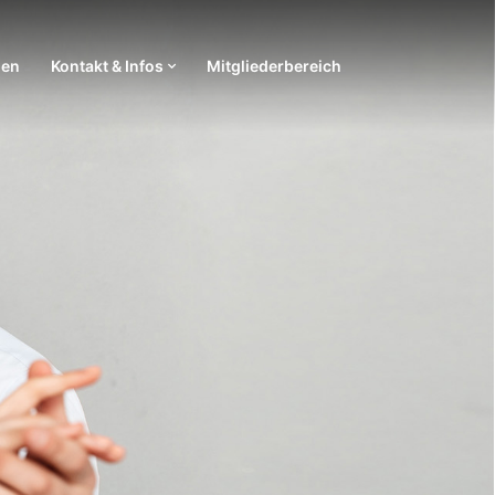
ien
Kontakt & Infos
Mitgliederbereich